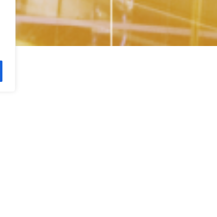
für alle personenbezogenen Daten
en eStealth unerreichte Kontroll-
alth setzt Ihre vorgeschriebene
cken und zugehörigen Rollen in ein
okolliert jeden Zugriff auf PII im