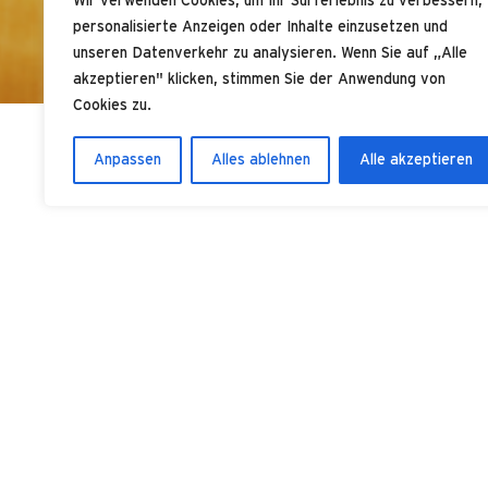
Wir verwenden Cookies, um Ihr Surferlebnis zu verbessern,
personalisierte Anzeigen oder Inhalte einzusetzen und
unseren Datenverkehr zu analysieren. Wenn Sie auf „Alle
akzeptieren" klicken, stimmen Sie der Anwendung von
Cookies zu.
Anpassen
Alles ablehnen
Alle akzeptieren
22. Februar 2023
Als zentraler und sicherer Speicher 
(PII) in Ihrem Unternehmen bietet Ihn
und Überwachungsmöglichkeiten. eSte
Dokumentation von Verarbeitungszwe
zentrales Zugriffskonzept um und prot
Detail.