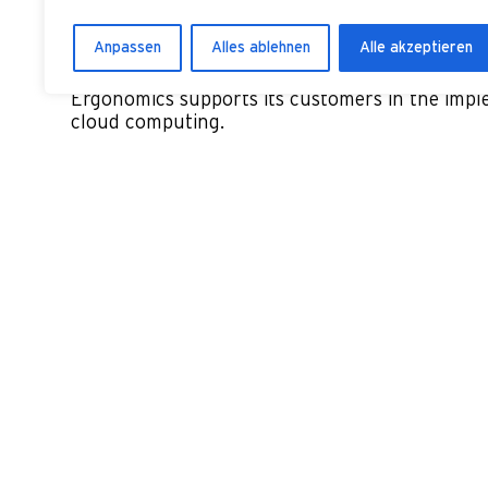
Anpassen
Alles ablehnen
Alle akzeptieren
Ergonomics supports its customers in the impl
cloud computing.
Public Cloud Provider vs. Managed priv
We help you to set up your IT environments in 
managed private clouds, where scalable resour
abstracted in a network or combined in pools. 
services as online services such as Infrastructu
Platforms-as-a-Service or Software-as-a-Servic
We support you in choosing your clou
infrastructure
Software as a service