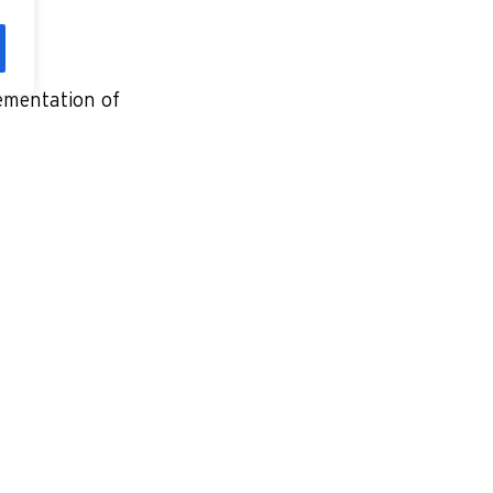
ementation of
ate cloud
public clouds or
ces can be
Use our cloud
re-as-a-Service,
e.
d computing