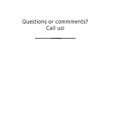
Questions or commments?
Call us!
Martin Weiss
CTO
+41 58 311 1000
Mail