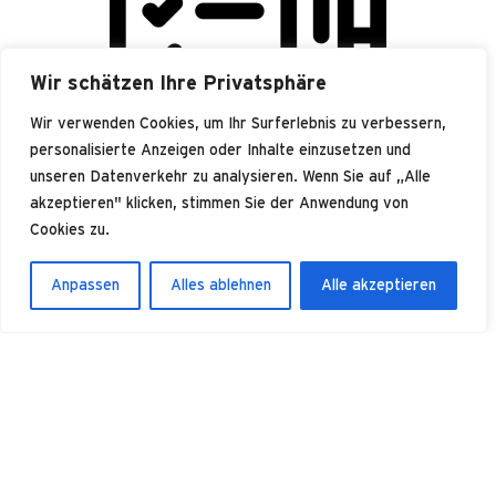
Wir schätzen Ihre Privatsphäre
Wir verwenden Cookies, um Ihr Surferlebnis zu verbessern,
personalisierte Anzeigen oder Inhalte einzusetzen und
unseren Datenverkehr zu analysieren. Wenn Sie auf „Alle
Gap Analyse
akzeptieren" klicken, stimmen Sie der Anwendung von
Gemeinsam identifizeren wir Ihre Anforderungen oder die
Cookies zu.
Themen die für Ihre Kunden wichtig sind. Entsprechend
führen wir Sie durch eine Ist-Aufnahme und eine Gap-Analyse,
Anpassen
Alles ablehnen
Alle akzeptieren
die aufzeigt, wo Handlungsbedarf besteht. Dies umfasst in der
Regel technische und organisatorische Massnahmen oder
zum Beispiel nur die Dokumentation von bestehenden
Prozessen und Verfahren.
Verbesserungen einführen
Damit das Informationssicherheits Managementsystem auf
Ihre Bedürfnisse passt, muss es von Ihnen ausgearbeitet,
dokumentiert und eingeführt werden. Selbstverständlich
stehen wir in Rahmen von Coachings in dieser Phase zur